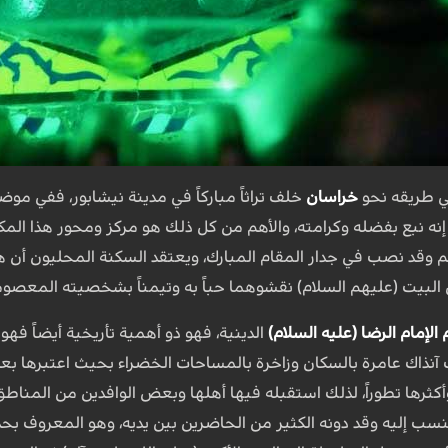
في طريقه نحو
خراسان
خلف تراثاً مباركاً في مدينة نيشابور، ففي مو
 إنه نبع بفضله وكرامته، والأهم من كل ذلك هو مركز ومحور هذا المك
د حيث يبلغ عرضه 53 سم وقد نصب في جدار المقام المبارك، ويعتقد السكنة المح
لبيت (عليهم السلام) نقشوهما حباً به وتيمناً بشخصيته المعصومة 
لإمام الرضا (عليه السلام)
الدينية، فهو ذو أهمية تأريخية أيضاً فه
 آنذاك عامرة بالسكان وزاخرة بالمساحات الخضراء بحيث اعتبرها بعض
ثرها تطوراً، لذلك استقبله فيها أهلها وبعض الوافدين من المناطق ا
نسب إليه وقد دونه الكثير من الحاضرين بين يديه، وهو المعروف 