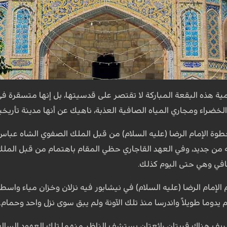
همية هذه البقعة المباركة لا تقتصر على قدسيتها، بل إنها متسقرة 
 الخضراء ومجاري المياه الصافية العذبة، ناهيك عن أنها مدينة تأريخية
وة الإمام الرضا (عليه السلام) من قبل الملك الصفوي الشاه عباس،
من جديد، وفي العهد القاجاري حظي المقام باهتمام من قبل الملك 
افي وهي حتى اليوم كذلك.
لإمام الرضا (عليه السلام) في نيشابور فيه نزلان وخزان مياء وا
 يدوما طويلاً واندرسا منذ تلك الآونة ولم يبق سوى نزل واحد وحمام.
يف هناك قريتان رائعتان يستشف الناظر منهما تلك العهود السالفة