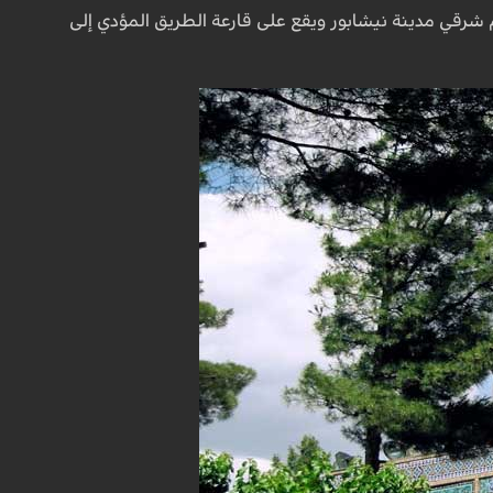
ا المقام قبة زرقاء وهو مكون من طابقين وبشكل ثماني الأضلاع، ويقع على مسافة 24 كم شرقي مدينة نيشابور ويقع على قارعة الطريق المؤدي إلى