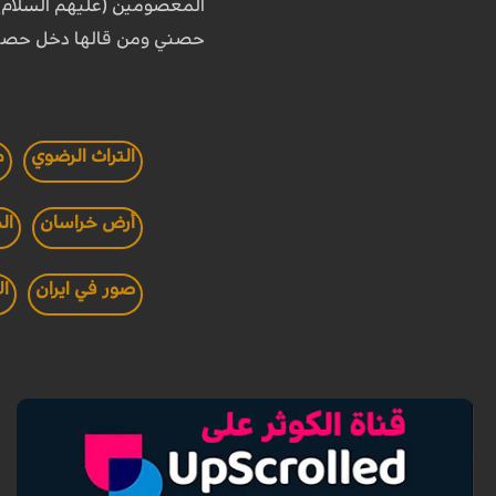
المعصومين (عليهم السلام) حت
حصني ومن قالها دخل حصني
التراث الرضوي
م
أرض خراسان
ال
صور في ايران
ال