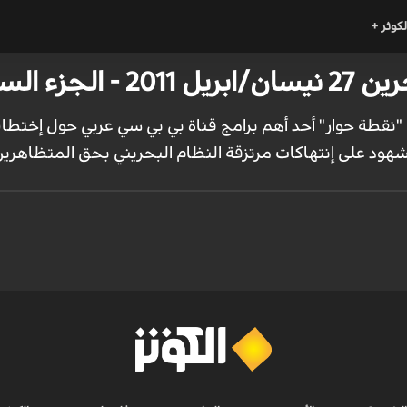
لكوثر +
ء السادس‎
 "نقطة حوار" أحد أهم برامج قناة بي بي سي عربي حول إختطاف أ
ود على إنتهاكات مرتزقة النظام البحريني بحق المتظاهرين