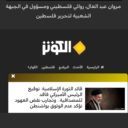
مروان عبد العال، روائي فلسطيني ومسؤول في الجبهة
الشعبية لتحرير فلسطين
الرئيسية
الأحدث
البرامج
فلسطين
الكوثر+
قائد الثورة الإسلامية: توقيع
الرئيس الأميركي فاقد
للمصداقية.. وتجارب نقض العهود
Nilesat 11900 V | Badr 8 11747 V | Badr5 12284 V
تؤكد عدم الوثوق بواشنطن
جميع الحقوق محفوظة