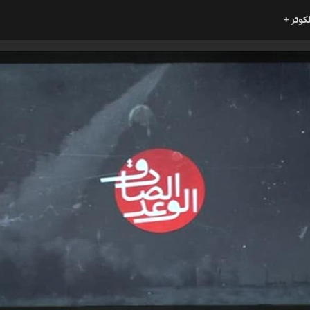
لكوثر +