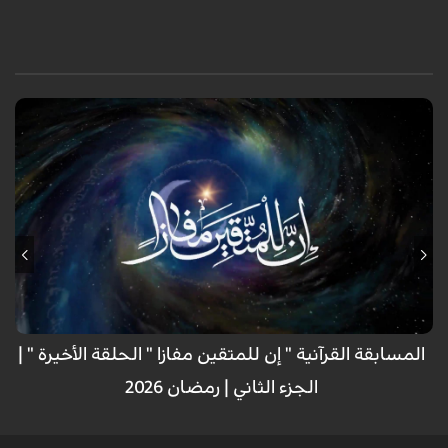
«إن للمتقين مفازا» مسابقة دولية لتلاوة القرآن الكريم تبث على شاشة الكوثر
الفضائية طيلة ليالي شهر رمضان المبارك بحضور كبار الأساتذة والمحكمين
الدوليين ، وبمشاركة قرّاء متسابقين من مختلف أرجاء العالم.
المسابقة القرآنية " إن للمتقين مفازا " الحلقة الأخيرة " |
الجزء الثاني | رمضان 2026