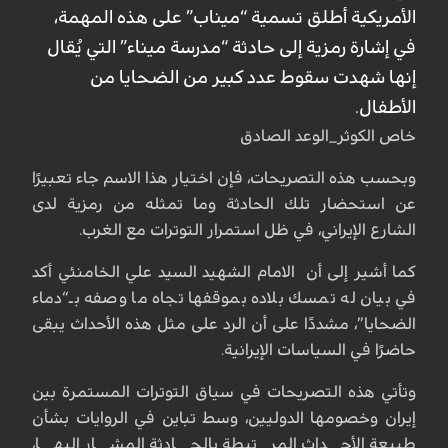
الأمريكية أطلق تسمية “ميناب” على هذه المهمة،
في إشارة رمزية إلى حادثة “مدرسة ميناء” التي يُقال
إنها شهدت سقوط عدد كبير من الضحايا من
الأطفال.
خاص الكوثر_الوعد الصادق
وبحسب هذه التصريحات، فإن اختيار هذا الاسم جاء تعبيرًا
عن استحضار تلك الحادثة وما تمثله من رمزية لدى
الشارع الإيراني، في ظل استمرار التوترات مع الغرب.
كما أشير إلى أن الامام الشهيد السيد علي الخامنئي أكد
في بيان له تمسك بلاده بموقفها تجاه ما وصفه بـ“دماء
الضحايا”، مشددًا على أن الرد على مثل هذه الأحداث يبقى
حاضرًا في السياسات الإيرانية.
وتأتي هذه التصريحات في سياق التوترات المستمرة بين
إيران وخصومها الدوليين، وسط تباين في الروايات بشأن
طبيعة الأحداث المرتبطة بالحادثة المشار إليها،