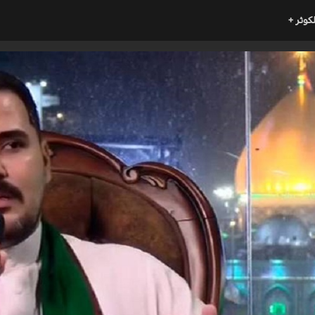
لكوثر +