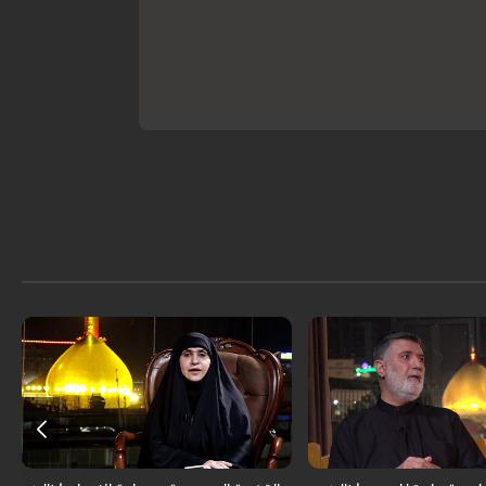
يد افضل الشامي - باحث
الضيف: أ. أميرة باقر القزاز - باحثة ثقافية
ي : منتظر الياسري
إسلامية