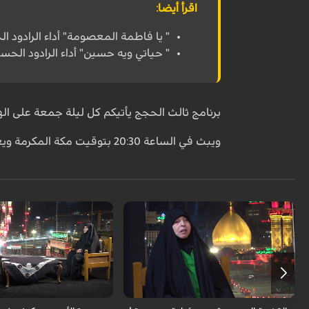
اقرأ أيضا:
" يا فاطمة المعصومة" أداء الرادود ا
" حياتي ويه حسين" أداء الرادود الحس
برنامج ثالث الحجج يأتيكم كل ليلة جمعة على اله
ويبث في الساعة 20:30 بتوقيت مكة المكرمة ويعاد الجمعة عند الساعة 03:30 بتوقيت مكة المكرمة.
الضيف: د. زينب السلطاني - رئ
الزهراء للبنات
الضيف: الأستاذة أميرة القزاز - باحثة إسلامية
الرادود الحسيني : ياس الكربلائ