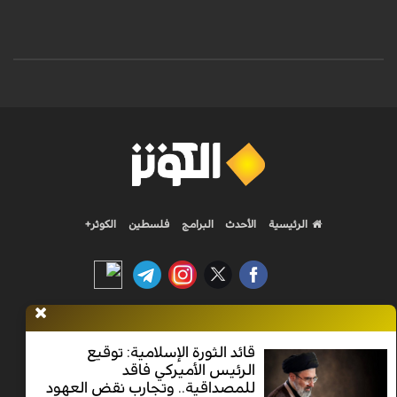
الرئيسية
الأحدث
البرامج
فلسطين
الكوثر+
Nilesat 11900 V | Badr 8 11747 V | Badr5 12284 V
قائد الثورة الإسلامية: توقيع
الرئيس الأميركي فاقد
جميع الحقوق محفوظة
للمصداقية.. وتجارب نقض العهود