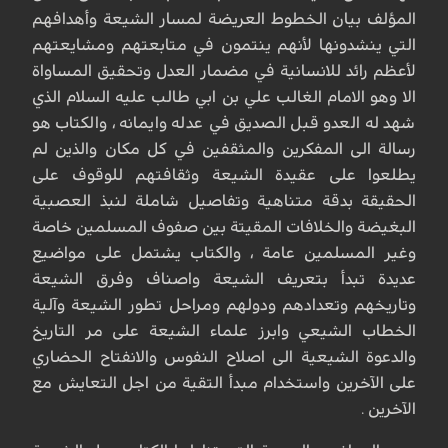
المؤلف بيان الخطوط العريضة لمسار الشيعة وأهدافهم
التي ينشدونها لأنهم ينتمون في متابعتهم ومشايعتهم
لأعظم رائد للانسانية في مضمار العدل وتحقيق المساواة
الا وهو الامام الغالب علي بن ابي طالب عليه السلام الذي
شهد له العدو قبل الصديق في عدله وايمانه ، والكتاب هو
رسالة الى المفكرين والمثقفين في كل مكان والذين لم
يطلعوا على عقيدة الشيعة وثقافتهم للوقوف على
الحقيقة بدقة متناهية وتفاصيل شاملة لنبذ العصبية
البغيضة والخلافات المقيتة بين صفوف المسلمين خاصة
وغير المسلمين عامة ، والكتاب يشتمل على مواضيع
عديدة تبدأ بتعريف الشيعة واصناف وفرق الشيعة
وتاريخهم وتعدادهم ودولهم ومراحل تطور الشيعة وآلية
الخطاب الشيعي وابرز علماء الشيعة على مر التاريخ
والدعوة الشيعية الى اصلاح النفوس والانفتاح الحضاري
على الآخرين واستخدام مبدأ التقية من اجل التعايش مع
الآخرين .