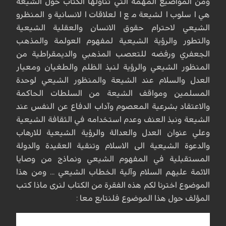
ومن المواضيع المهمة التي تناولها الكتاب حول الشيعة
هي اسلوب الشيعة مع العلاقات الانسانية والمنظرو
الشيعي لاحترام حقوق الانسان والعقلية الشيعية
والتطور والرؤية الشيعية لمفهوم العولمة والمذهب
الجعفري ورفضه للتعصب المذهبي والديمقراطية من
المنظور الشيعي والرؤية لنبذ الظلم والطغيان ومعيار
العدل والسلام عند الشيعة والمنظور الشيعي لوحدة
المسلمين ومواقف الشيعة من السلطات الحاكمة
والاعتقاد بشرعية المعصوم وآداب الدفاع عن النفس عند
الشيعة ونبذ العنف وعدم استخدامه في الثقافة الشيعية
وعلي عنوان العدل والعدالة والرؤية الشيعية للارهاب
والدعوة الشيعية الى الاسلام وتنقية العقيدة والدولة
المستقبلية في المفهوم الشيعي ونماذج من وصايا
الائمة عليهم السلام وآلية الخطاب الشيعي ... ومن هذا
الموضوع اخترنا لكم هذه الفقرة من الكتاب لنرى ماذا كتب
المؤلف حول هذا الموضوع فلنتابع معا :