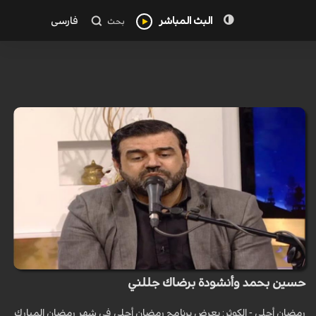
البث المباشر
فارسی
بحث
حسين بحمد وأنشودة برضاك جللني
رمضان أحلى - الكوثر: يعرض برنامج رمضان أحلى في شهر رمضان المبارك