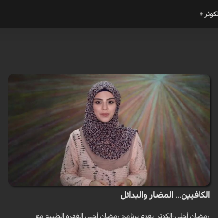
لكوثر +
الكافيين... المضار والبدائل
رمضان أحلى-الكوثر: يقدم برنامج رمضان أحلى الفقرة الطبية مع