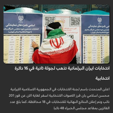
انتخابات ايران البرلمانية تذهب لجولة ثانية في 16 دائرة
انتخابية
اعلن المتحدث باسم لجنة الانتخابات في الجمهورية الاسلامية الايرانية
محسن اسلامي بان فرز الاصوات الانتخابية اسفر لغاية الان عن فوز 201
نائب وتم إعلان النتائج النهائية للانتخابات في 18 محافظة، كما بلغ عدد
الفائزين بمقاعد مجلس الخبراء 48 نائبا.