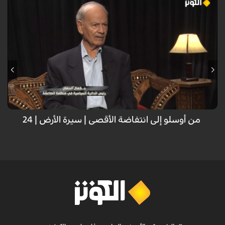
تاريخ فلسطين هو سجل طويل من النضال المستمر ضد الاحتلال، حيث تداخلت
جهود الفلسطينيين مع دعم ودور دول مجاورة كالأردن ومصر وغيرها، في
مواجهة تحديات سياسية وعسكرية متعددة، سعياً لتحقيق الحرية والاستقلال
الوطني.
من أوسلو إلى انتفاضة الأقصى | سيرة الأرض | 24