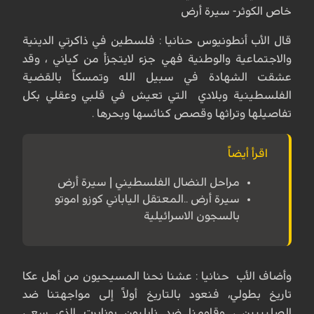
خاص الكوثر- سيرة أرض
قال الأب أنطونيوس حنانيا : فلسطين في ذاكرتي الدينية
والاجتماعية والوطنية فهي جزء لايتجزأ من كياني ، وقد
عشقت الشهادة في سبيل الله وتمسكاً بالقضية
الفلسطينية وبلادي التي تعيش في قلبي وعقلي بكل
تفاصيلها وتراثها وقصص كنائسها وبحرها .
اقرأ أيضاً
مراحل النضال الفلسطيني | سيرة أرض
سيرة أرض ..المعتقل الياباني كوزو اموتو
بالسجون الاسرائيلية
وأضاف الأب حنانيا : عشنا نحنا المسيحيون من أهل عكا
تاريخ بطولي، فنعود بالتاريخ أولاً إلى مواجهتنا ضد
الصليبيين ، وقاومنا ضد نابليون بونابرت الذي سعى